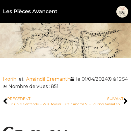
Les Pièces Avancent
Aller
au
contenu
Ikorih
et
Amàndil Eremanth
le
01/04/2024
à
15:54
Nombre de vues : 851
PRÉCÉDENT
SUIVANT
Sur un Malentendu – WTC février 2024
Cair Andros VI – Tournoi Vassal en équipe 09/2023