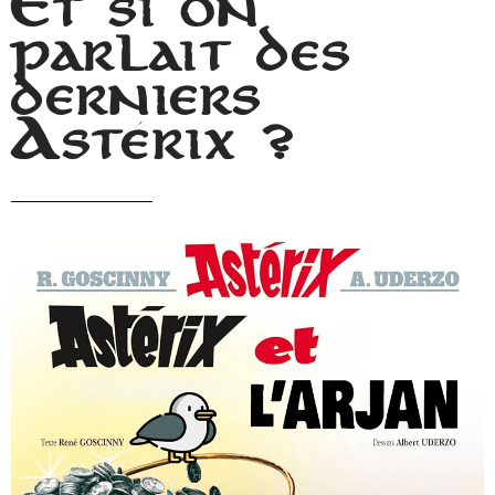
Et si on
parlait des
derniers
Astérix ?