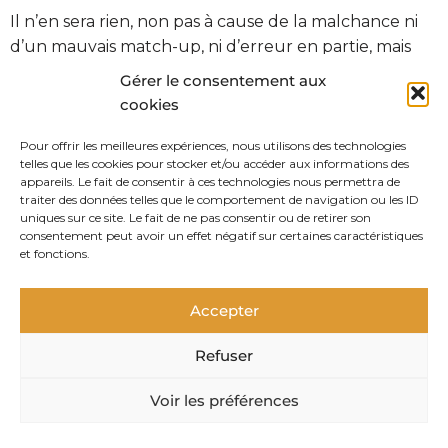
Il n’en sera rien, non pas à cause de la malchance ni
d’un mauvais match-up, ni d’erreur en partie, mais
parce que je découvre très rapidement que je suis
Gérer le consentement aux
tombé en face du
pire joueur possible
.
cookies
Je pourrais vous raconter mon déploiement ou
Pour offrir les meilleures expériences, nous utilisons des technologies
telles que les cookies pour stocker et/ou accéder aux informations des
certaines actions de la partie mais ça n’a pas d’intérêt.
appareils. Le fait de consentir à ces technologies nous permettra de
traiter des données telles que le comportement de navigation ou les ID
Globalement, je me suis déployé directement sur les
uniques sur ce site. Le fait de ne pas consentir ou de retirer son
consentement peut avoir un effet négatif sur certaines caractéristiques
objectifs, car je sais que face à une telle armée, je
et fonctions.
n’aurai aucune décision à prendre et quasi aucun
mouvement à faire de la partie. Mais ce n’est pas le
Accepter
point important.
Refuser
Ed Ball s’est comporté de la pire manière possible.
Son armée était composée de figurines quasi
Voir les préférences
identiques, et
il jouait sur la ressemblance
pour
gruger des points de puissance et de volonté,