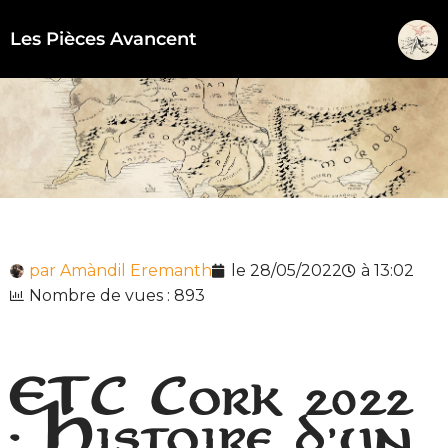
Les Pièces Avancent
Aller
au
contenu
par
Amàndil Eremanth
le
28/05/2022
à
13:02
Nombre de vues : 893
ETC Cork 2022
: Histoire d'un