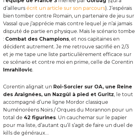
l’
équipe de France 3
menée par
Gorbag
(qui a
d’ailleurs
écrit un article sur son parcours
). J’espérais
bien tomber contre Romain, un partenaire de jeu sur
Vassal que j’apprécie mais contre lequel je n’ai jamais
disputé de partie en physique. Mais le scénario tombe
:
Combat des Champions
, et nos capitaines en
décident autrement. Je me retrouve sacrifié en 2/3
et je me tape une liste particulièrement efficace sur
ce scénario et contre moi en prime, celle de Corentin
Imrahilovic
.
Corentin alignait un
Roi-Sorcier sur OA, une Reine
des Araignées, un Nazgûl à pied et Guritz
, le tout
accompagné d’une ligne Mordor classique
Numénoréens Noirs / Orques du Morannon pour un
total de
42 figurines
. Un cauchemar sur le papier
pour ma liste, d’autant qu’il s’agit de faire un duel de
kills de généraux…