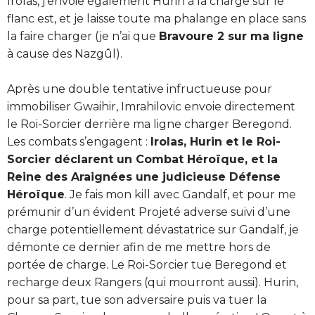
Irolas, j’envoie également Hurin à la charge sur le
flanc est, et je laisse toute ma phalange en place sans
la faire charger (je n’ai que
Bravoure 2 sur ma ligne
à cause des Nazgûl).
Après une double tentative infructueuse pour
immobiliser Gwaihir, Imrahilovic envoie directement
le Roi-Sorcier derrière ma ligne charger Beregond.
Les combats s’engagent :
Irolas, Hurin et le Roi-
Sorcier déclarent un Combat Héroïque, et la
Reine des Araignées une judicieuse Défense
Héroïque
. Je fais mon kill avec Gandalf, et pour me
prémunir d’un évident Projeté adverse suivi d’une
charge potentiellement dévastatrice sur Gandalf, je
démonte ce dernier afin de me mettre hors de
portée de charge. Le Roi-Sorcier tue Beregond et
recharge deux Rangers (qui mourront aussi). Hurin,
pour sa part, tue son adversaire puis va tuer la