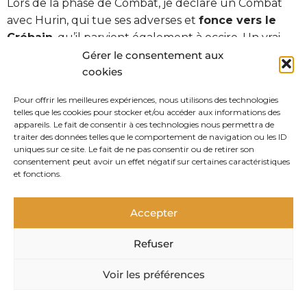
Lors de la phase de Combat, je déclare un Combat
avec Hurin, qui tue ses adverses et
fonce vers le
Crébain
, qu’il parvient également à occire. Un vrai
bol d’air sur ce scénario ! De l’autre côté, c’est un
Gérer le consentement aux
duel de Frappes entre Gwaihir et Lurtz
, que l’Aigle
cookies
perd malheureusement, sans subir de blessure pour
Pour offrir les meilleures expériences, nous utilisons des technologies
autant (il perd un point de Destin).
telles que les cookies pour stocker et/ou accéder aux informations des
appareils. Le fait de consentir à ces technologies nous permettra de
traiter des données telles que le comportement de navigation ou les ID
Au tour suivant, c’est rebelote grâce à un Élan de
uniques sur ce site. Le fait de ne pas consentir ou de retirer son
Beregond. Gandalf manque une
Immobilisation
sur
consentement peut avoir un effet négatif sur certaines caractéristiques
et fonctions.
Lurtz (3 au mieux sur 3 dés, résisté par un 6 !), mais
cette fois l’Uruk n’égale pas la Frappe de Gwaihir, qui
fait son 6 pour remporter le combat et vient
Accepter
directement
tuer le général ennemi
, comme lors
Refuser
de la première partie !
Voir les préférences
De l’autre côté, je dois laisser l’Élan à mon adversaire