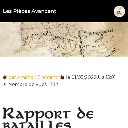
Les Pièces Avancent
Aller
au
contenu
par
Amàndil Eremanth
le
01/05/2022
à
15:01
Nombre de vues : 732
Rapport de
batailles