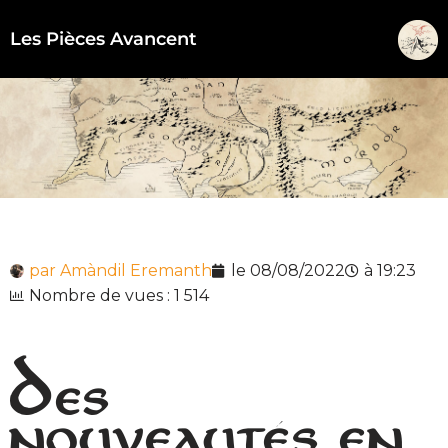
Les Pièces Avancent
Aller
au
contenu
par
Amàndil Eremanth
le
08/08/2022
à
19:23
Nombre de vues : 1 514
Des
nouveautés en