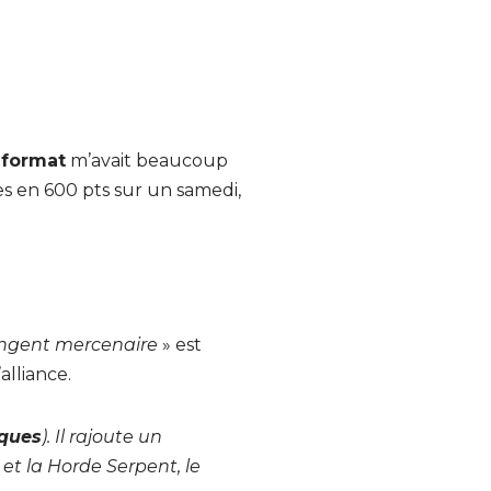
e
format
m’avait beaucoup
s en 600 pts sur un samedi,
ngent mercenaire
» est
alliance.
iques
). Il rajoute un
et la Horde Serpent, le