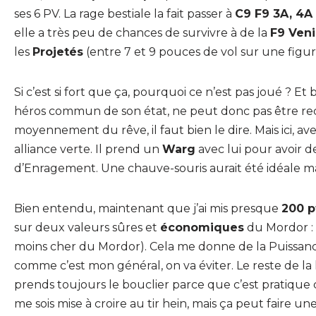
ses 6 PV. La rage bestiale la fait passer à
C9 F9 3A, 4A
elle a très peu de chances de survivre à de la
F9 Ven
les
Projetés
(entre 7 et 9 pouces de vol sur une figu
Si c’est si fort que ça, pourquoi ce n’est pas joué ? Et
héros commun de son état, ne peut donc pas être rec
moyennement du rêve, il faut bien le dire. Mais ici
alliance verte. Il prend un
Warg
avec lui pour avoir d
d’Enragement. Une chauve-souris aurait été idéale ma
Bien entendu, maintenant que j’ai mis presque
200 p
sur deux valeurs sûres et
économiques
du Mordor :
moins cher du Mordor). Cela me donne de la Puissance
comme c’est mon général, on va éviter. Le reste de la 
prends toujours le bouclier parce que c’est pratique co
me sois mise à croire au tir hein, mais ça peut faire