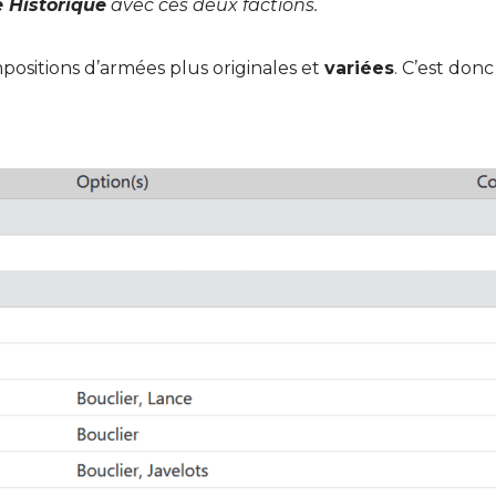
é Historique
avec ces deux factions.
mpositions d’armées plus originales et
variées
. C’est don