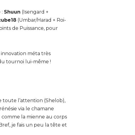
 :
Shuun
(Isengard +
cube18
(Umbar/Harad + Roi-
oints de Puissance, pour
e innovation méta très
du tournoi lui-même !
 toute l’attention (Shelob),
Frénésie via le chamane
 comme la mienne au corps
ef, je fais un peu la tête et