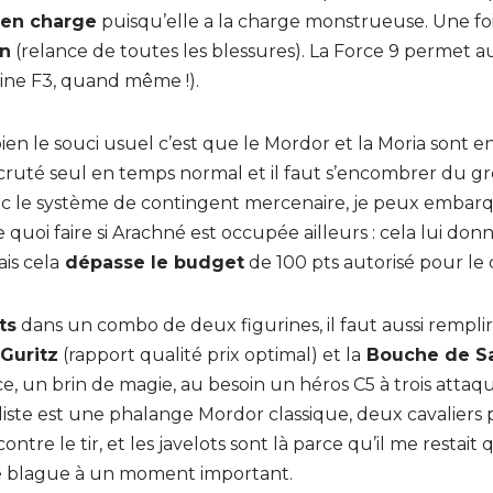
 en charge
puisqu’elle a la charge monstrueuse. Une fois
in
(relance de toutes les blessures). La Force 9 permet a
rine F3, quand même !).
 bien le souci usuel c’est que le Mordor et la Moria sont e
ruté seul en temps normal et il faut s’encombrer du g
, avec le système de contingent mercenaire, je peux emb
e quoi faire si Arachné est occupée ailleurs : cela lui do
is cela
dépasse le budget
de 100 pts autorisé pour le
ts
dans un combo de deux figurines, il faut aussi rempli
Guritz
(rapport qualité prix optimal) et la
Bouche de S
, un brin de magie, au besoin un héros C5 à trois atta
liste est une phalange Mordor classique, deux cavaliers p
ntre le tir, et les javelots sont là parce qu’il me restait
 une blague à un moment important.