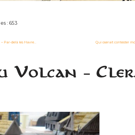
s : 653
Minimum Vital V : Tirer le meilleur de vos héros (et comment les garder en vie) – Par-delà les Havres Gris
Qui oserait contester m
du Volcan – Cle