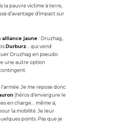
 la pauvre victime à terre,
ussi d’avantage d’impact sur
n
alliance jaune
: Druzhag,
ros
Durburz
… qui vend
arquer Druzhag en pseudo
nne une autre option
 contingent.
r l’armée. Je me repose donc
auron
(héros d’envergure le
ques en charge… même si,
our la mobilité. Je leur
 quelques points. Pas que je