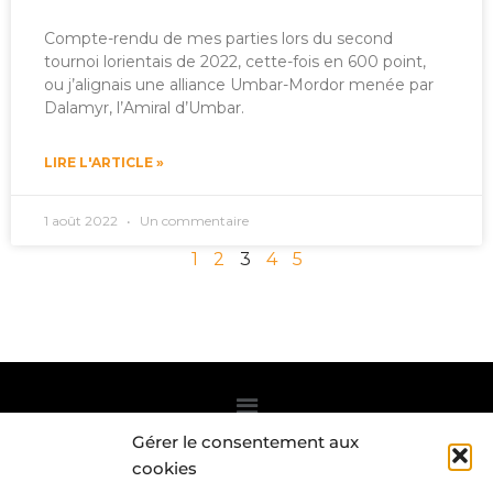
Compte-rendu de mes parties lors du second
tournoi lorientais de 2022, cette-fois en 600 point,
ou j’alignais une alliance Umbar-Mordor menée par
Dalamyr, l’Amiral d’Umbar.
LIRE L'ARTICLE »
1 août 2022
Un commentaire
1
2
3
4
5
Gérer le consentement aux
Abonnez-vous à la Newsletter
cookies