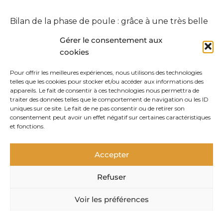
Bilan de la phase de poule : grâce à une très belle
performance collective, nous finissons 1er de notre
Gérer le consentement aux
poule ! Nous accédons donc aux phases finales.
cookies
Pour offrir les meilleures expériences, nous utilisons des technologies
telles que les cookies pour stocker et/ou accéder aux informations des
appareils. Le fait de consentir à ces technologies nous permettra de
traiter des données telles que le comportement de navigation ou les ID
Dernier chapitre : les
uniques sur ce site. Le fait de ne pas consentir ou de retirer son
consentement peut avoir un effet négatif sur certaines caractéristiques
phases finales
et fonctions.
Pour la demi-finale, nous affrontons «
sneaky little
Accepter
hobbitses
» , l’équipe de mon ex-coéquipier Cube,
sur le scénario à la mort ! Ar-Mandô et
Refuser
Superfranfran assurent le match nul, tandis que
DD gagne en majeure
! Je dois donc au pire
Voir les préférences
perdre en mineure pour accéder à la grande
finale…