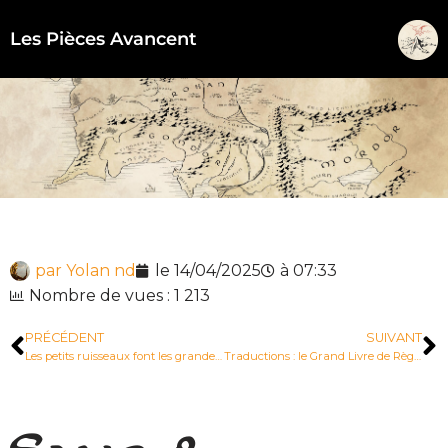
Les Pièces Avancent
Aller
au
contenu
par
Yolan nd
le
14/04/2025
à
07:33
Nombre de vues : 1 213
PRÉCÉDENT
SUIVANT
Les petits ruisseaux font les grandes rivières : un aperçu de Fondcombe
Traductions : le Grand Livre de Règles est arrivé !